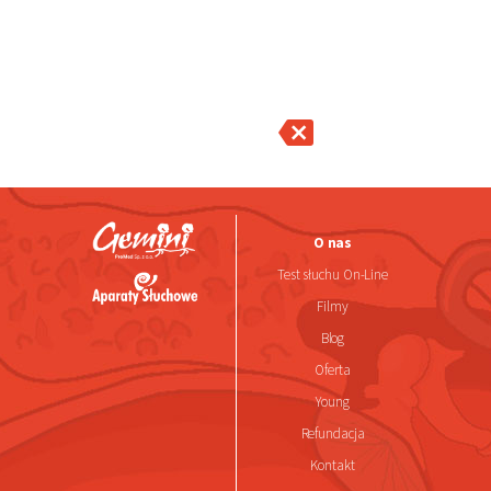
O nas
Test słuchu On-Line
Filmy
Blog
Oferta
Young
Refundacja
Kontakt