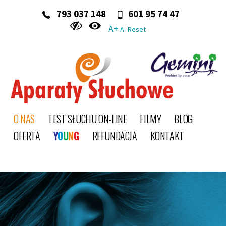
‭ 793 037 148‬
601 95 74 47
A+
A-
Reset
O NAS
TEST SŁUCHU ON-LINE
FILMY
BLOG
OFERTA
Y
O
U
N
G
REFUNDACJA
KONTAKT