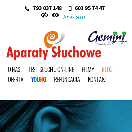
‭ 793 037 148‬
601 95 74 47
A+
A-
Reset
O NAS
TEST SŁUCHU ON-LINE
FILMY
BLOG
OFERTA
Y
O
U
N
G
REFUNDACJA
KONTAKT