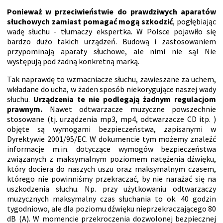
Ponieważ w przeciwieństwie do prawdziwych aparatów
słuchowych zamiast pomagać mogą szkodzić
, pogłębiając
wadę słuchu - tłumaczy ekspertka. W Polsce pojawiło się
bardzo dużo takich urządzeń. Budową i zastosowaniem
przypominają aparaty słuchowe, ale nimi nie są! Nie
występują pod żadną konkretną marką.
Tak naprawdę to wzmacniacze słuchu, zawieszane za uchem,
wkładane do ucha, w żaden sposób niekorygujące naszej wady
słuchu.
Urządzenia te nie podlegają żadnym regulacjom
prawnym.
Nawet odtwarzacze muzyczne powszechnie
stosowane (tj. urządzenia mp3, mp4, odtwarzacze CD itp. )
objęte są wymogami bezpieczeństwa, zapisanymi w
Dyrektywie 2001/95/EC. W dokumencie tym możemy znaleźć
informacje m.in. dotyczące wymogów bezpieczeństwa
związanych z maksymalnym poziomem natężenia dźwięku,
który dociera do naszych uszu oraz maksymalnym czasem,
którego nie powinniśmy przekraczać, by nie narażać się na
uszkodzenia słuchu. Np. przy użytkowaniu odtwarzaczy
muzycznych maksymalny czas słuchania to ok. 40 godzin
tygodniowo, ale dla poziomu dźwięku nieprzekraczającego 80
dB (A). W momencie przekroczenia dozwolonej bezpiecznej