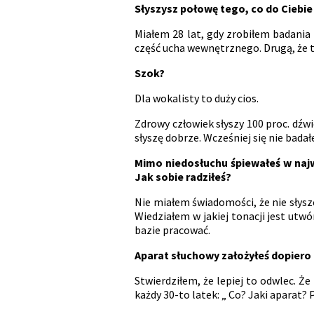
Słyszysz połowę tego, co do Ciebi
Miałem 28 lat, gdy zrobiłem badania i
część ucha wewnętrznego. Drugą, że t
Szok?
Dla wokalisty to duży cios.
Zdrowy człowiek słyszy 100 proc. dźwi
słyszę dobrze. Wcześniej się nie bada
Mimo niedosłuchu śpiewałeś w naj
Jak sobie radziłeś?
Nie miałem świadomości, że nie słysz
Wiedziałem w jakiej tonacji jest utwór
bazie pracować.
Aparat słuchowy założyłeś dopiero 
Stwierdziłem, że lepiej to odwlec. Ż
każdy 30-to latek: „ Co? Jaki aparat?