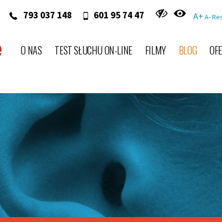
‭ 793 037 148‬
601 95 74 47
A+
A-
Re
O NAS
TEST SŁUCHU ON-LINE
FILMY
BLOG
OF