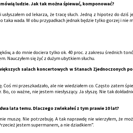
e mówią ludzie. Jak tak można śpiewać, komponować?
 usłyszałem od lekarza, że tracę słuch. Jedną z hipotez do dziś je
o taka wada. W obu przypadkach jednak będzie tylko gorzej i nie
ęków, a do mnie dociera tylko ok. 40 proc. z zakresu średnich ton
łem. Nauczyłem się żyć z dużym ubytkiem słuchu.
większych salach koncertowych w Stanach Zjednoczonych po
ę. Coś mi przeszkadzało, ale nie wiedziałem co. Często zatem śp
. Bo, co ważne, nie jestem niesłyszący. Ja słyszę. Nie tak dokładnie 
dwa lata temu. Dlaczego zwlekałeś z tym prawie 10 lat?
e nie muszę. Nie potrzebuję. A tak naprawdę nie wierzyłem, że m
 Przecież jestem supermanem, a nie dziadkiem”.