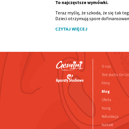
To najczęstsze wymówki.
Teraz myślę, że szkoda, że się tak te
Dzieci otrzymują spore dofinansowani
CZYTAJ WIĘCEJ
O nas
Test słuchu On-Li
Filmy
Blog
Oferta
Young
Refundacja
Kontakt