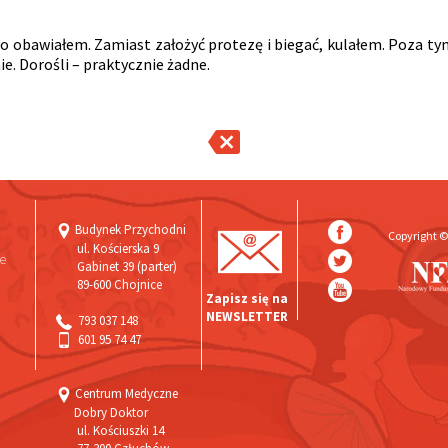
go obawiałem. Zamiast założyć protezę i biegać, kulałem. Poza tym
e. Dorośli – praktycznie żadne.
Budynek Przychodni
Copyright ©
ul. Kościerska 9
ne
Gabinet 39 (parter)
89-600 Chojnice
Zapisz się na
NEWSLETTER
793 037 148‬
601 95 74 47
Centrum Medyczne
Dobry Doktor
ul. Kościuszki 14