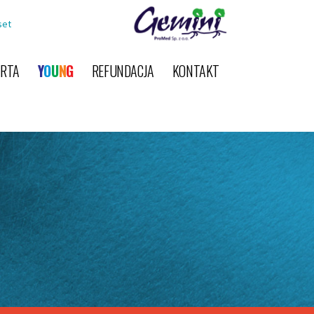
set
ERTA
Y
O
U
N
G
REFUNDACJA
KONTAKT